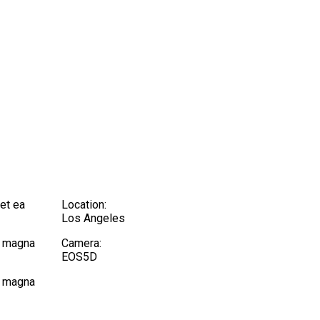
et ea
Location:
Los Angeles
e magna
Camera:
EOS5D
e magna